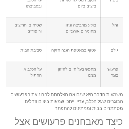
ביצה
הנקבה מטילה עשרות
על הכלב
ביצים ביום
ובסביבתו
זחל
בוקע מהביצה וניזון
שטיחים, חריצים
מחומרים אורגניים
וריפודים
גולם
עטוף במעטפת הגנה חזקה
סביבת הבית
פרעוש
מחפש בעל חיים להיזון
על הכלב או
בוגר
ממנו
החתול
משמעות הדבר היא שגם אם הצלחתם להרוג את הפרעושים
הבוגרים שעל הכלב, עדיין ייתכן שמאות ביצים וזחלים
מסתתרים בבית וממתינים להתפתח.
כיצד מאבחנים פרעושים אצל